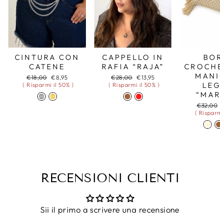
CINTURA CON
CAPPELLO IN
BO
CATENE
RAFIA “RAJA”
CROCH
MANI
Prezzo
Prezzo
Prezzo
Prezzo
€18,00
€8,95
€28,00
€13,95
di
scontato
di
scontato
LE
( Risparmi il 50% )
( Risparmi il 50% )
listino
listino
“MAR
Prezzo
€32,00
di
( Risparm
listino
RECENSIONI CLIENTI
Sii il primo a scrivere una recensione