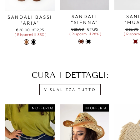
SAN
SANDALI
SANDALI BASSI
“MUA
“SIENNA”
“ARIA”
Prezzo
Prezzo
Prezzo
€35,00
€25,00
€17,95
Prezzo
Prezzo
€20,00
€12,95
di
di
scontato
( Risparm
( Risparmi il 28% )
di
scontato
( Risparmi il 35% )
listino
listino
listino
CURA I DETTAGLI:
VISUALIZZA TUTTO
IN OFFERTA!
IN OFFERTA!