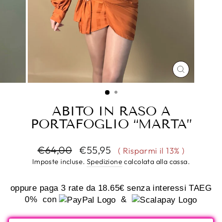
CHIUDI
(ESC)
ABITO IN RASO A
PORTAFOGLIO “MARTA”
Prezzo
Prezzo
€64,00
€55,95
( Risparmi il 13% )
di
scontato
Imposte incluse.
Spedizione
calcolata alla cassa.
listino
oppure paga 3 rate da
18.65€
senza interessi TAEG
0%
con
&