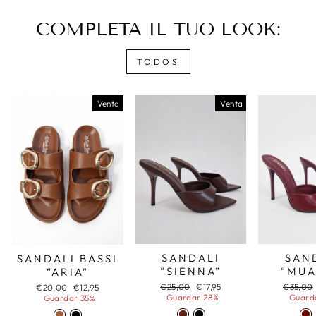
COMPLETA IL TUO LOOK:
TODOS
Venta
Venta
SAN
SANDALI
SANDALI BASSI
“MUA
“SIENNA”
“ARIA”
Precio
Precio
Precio
€35,00
€25,00
€17,95
Precio
Precio
€20,00
€12,95
habitual
habitual
de
Guard
Guardar 28%
habitual
de
Guardar 35%
oferta
oferta