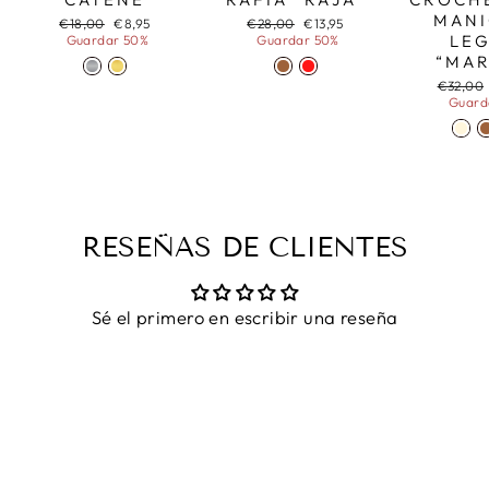
MANI
Precio
Precio
Precio
Precio
€18,00
€8,95
€28,00
€13,95
habitual
de
habitual
de
LE
Guardar 50%
Guardar 50%
oferta
oferta
“MAR
Precio
€32,00
habitual
Guard
RESEÑAS DE CLIENTES
Sé el primero en escribir una reseña