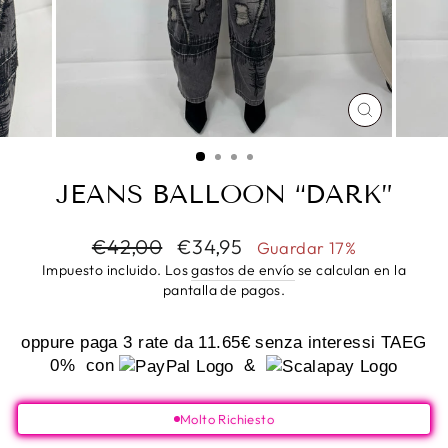
CERRAR
(ESC)
JEANS BALLOON “DARK”
Precio
Precio
€42,00
€34,95
Guardar 17%
habitual
de
Impuesto incluido. Los
gastos de envío
se calculan en la
oferta
pantalla de pagos.
oppure paga 3 rate da
11.65€
senza interessi TAEG
0%
con
&
Molto Richiesto