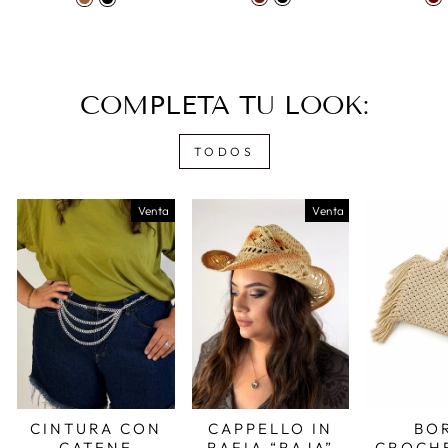
COMPLETA TU LOOK:
TODOS
Venta
Venta
CINTURA CON
CAPPELLO IN
BO
CATENE
RAFIA “RAJA”
CROCH