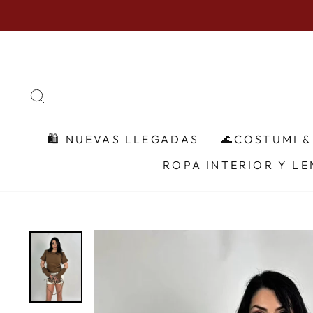
Ir
directamente
al
contenido
BUSCAR
🛍 NUEVAS LLEGADAS
🌊COSTUMI 
ROPA INTERIOR Y LE