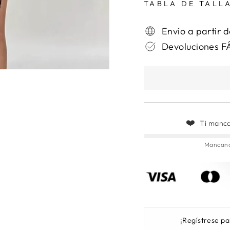
TABLA DE TALL
Envío a partir 
Devoluciones F
❤️
Ti manca
Mancano 
¡Regístrese pa