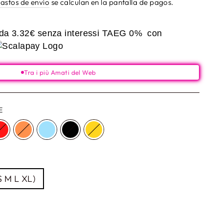
astos de envío
se calculan en la pantalla de pagos.
 da
3.32€
senza interessi TAEG 0%
con
Tra i più Amati del Web
E
S M L XL)