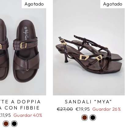
Agotado
Agotado
TTE A DOPPIA
SANDALI “MYA”
A CON FIBBIE
Precio
Precio
€27,00
€19,95
Guardar 26%
habitual
de
recio
11,95
Guardar 40%
oferta
e
ferta