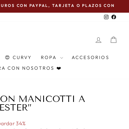
PAL, TARJETA O PLAZOS CON KLARNA 🖤
Instagra
Faceb
INGRESA
CAR
😍 CURVY
ROPA
ACCESORIOS
A CON NOSOTROS ❤️
CON MANICOTTI A
ESTER”
ardar 34%