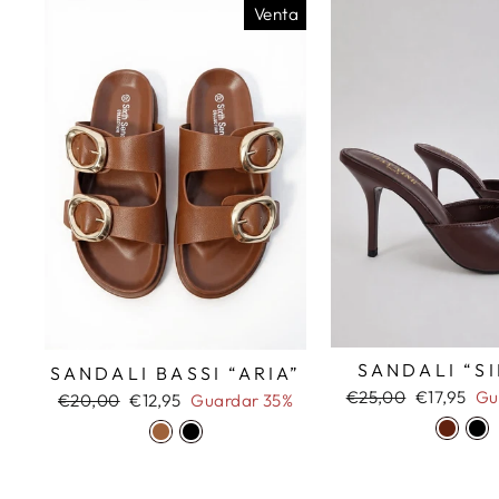
Venta
SANDALI “S
SANDALI BASSI “ARIA”
Precio
Precio
€25,00
€17,95
Gu
Precio
Precio
€20,00
€12,95
Guardar 35%
habitual
de
habitual
de
oferta
oferta