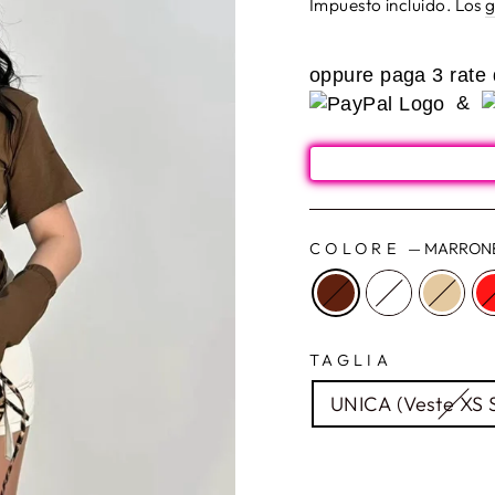
habitual
de
Impuesto incluido. Los
g
oferta
oppure paga 3 rate
&
COLORE
—
MARRON
TAGLIA
UNICA (Veste XS 