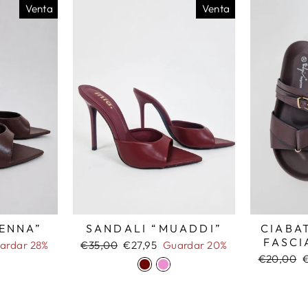
Venta
Venta
SANDALI “MUADDI”
IENNA”
CIABA
FASCI
Precio
Precio
€35,00
€27,95
Guardar 20%
ardar 28%
habitual
de
Precio
P
€20,00
€
oferta
habitual
d
o