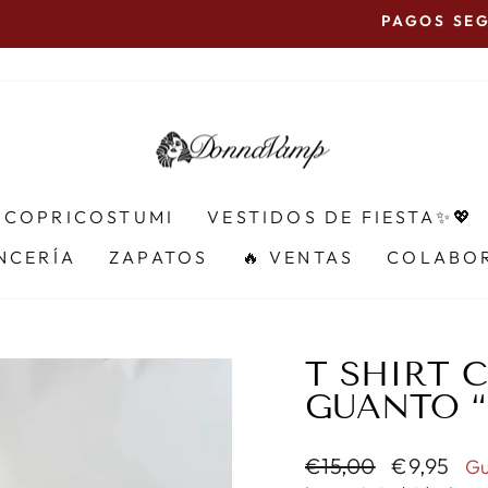
PAGOS SEGUROS CON PAY
diapositivas
pausa
& COPRICOSTUMI
VESTIDOS DE FIESTA✨💖
NCERÍA
ZAPATOS
🔥 VENTAS
COLABOR
T SHIRT 
GUANTO “
Precio
Precio
€15,00
€9,95
Gu